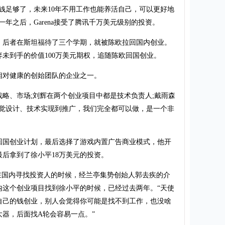
钱足够了，未来10年不用工作也能养活自己，可以更好地
年之后，Garena接受了腾讯千万美元级别的投资。
后者在斯坦福待了三个学期，就被陈欧拉回国内创业。
弃未到手的价值100万美元期权，追随陈欧回国创业。
对健康的创始团队的企业之一。
、市场;刘辉在两个创业项目中都是技术负责人;戴雨森
视觉设计、技术实现到推广，我们完全都可以做，是一个非
国创业计划，最后选择了游戏内置广告商业模式，他开
后拿到了徐小平18万美元的投资。
na在国内寻找投资人的时候，经兰亭集势创始人郭去疾的介
内这个创业项目找到徐小平的时候，已经过去两年。“天使
自己的钱创业，别人会觉得你可能是找不到工作，也没啥
器，后面找A轮会容易一点。”