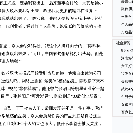
·
嘉善出
没有正式说一定要我豁出去，后来董事会讨论，尤其是徐小
·
微信朋
投资人说不要我站出来，希望我花更多的精力在业务上，
·
王庆永
来我就站出来了。”陈欧说，他的天使投资人徐小平，还给
·
个人品
第一代创业者，通过打个人品牌，以极低的代价成功带动
·
打造品
社会新闻
意思，别人会说我得瑟。我这个人挺好面子的。”陈欧称
·
6岁女
特别喜欢出来炫，“而且，中国有句俗话枪打出头鸟。但是
·
河南洛
谁入地狱?”
·
女子好
铁的双代言模式已经受到热烈追捧，他亲自出镜为公司
·
12岁
0后强烈共鸣，网络上掀起“聚美体”模仿热潮。陈欧接下来不
·
参加葬
天津卫视的“非你莫属”，他还曾与张朝阳等明星企业家一起
·
武汉4
目里，张朝阳是“可爱潮男”，陈欧则是“80后创业新贵”。
·
台男子
·
女孩答
h，自己一下子变名人了，后面发现并不是一件好事，觉得
·
百岁老
非常敏感的品类，别人会质疑你卖的产品到底是真货还是
;而且对CEO个人约束也很大，做什么事都会被人关注，