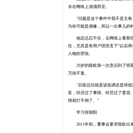
水在网络上汹涌而至。
“问题是这个事件中我不是主角，
为你可能是偶像，所以一出事儿的时
他还总忍不住，去网络上看那些评
住，尤其是有用户愤愤丢下“以后再
人物的苦恼。
29岁的陈欧第一次意识到了明星
万劫不复。
“后面总结就是该低调还是得低调
富，经历过了事情、经历过了委屈
情就打不倒了。”
学习张朝阳
2011年初，董事会要求陈欧出