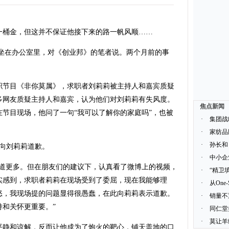
桶金，但这并不保证他接下来的路一帆风顺……
坐在办公室里，对《创业邦》的笔者说。两个月前的事
节目《非你莫属》，求职者刘莉莉被主持人和嘉宾质疑
多网友质疑主持人和嘉宾，认为他们对刘莉莉有失风度。
焦点新闻
节目现场，他问了一句“我可以了解你的家庭吗”，也被
·
集团战
·
家纺品
·
孙长和
上向刘莉莉道歉。
·
中小企
更多。但在朋友们的建议下，认真看了微博上的视频，
·
“精卫
实感到，求职者莉莉在现场受到了委屈，现在我能够理
·
从One
怒，我现场提的问题显得很愚蠢，在此向莉莉表示道歉。
·
销量不
和关怀更重要。”
·
同仁堂
·
莫让羊
静和谅解，反而让他成为了炮火的靶心，铺天盖地的口