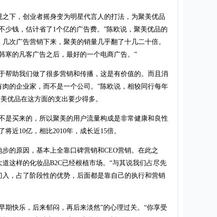
之下，创业者摇身变为明星代言人的打法，为聚美优品
不少钱，估计省了1个亿的广告费。”陈欧说，聚美优品的
，几次广告营销下来，聚美的销量几乎翻了十几二十倍。
韩寒的凡客广告之后，最好的一个电商广告。”
帮助我们做了很多营销和传播，这是有价值的。而且消
有肉的企业家，而不是一个公司。”陈欧说，相较同行每年
，聚美优品在这方面的支出要少得多。
是买来的，所以聚美的用户流量构成是非常健康和良性
了将近10亿，相比2010年，成长近15倍。
的原因，基本上全靠口碑营销和CEO营销。在此之
道这样的化妆品B2C已经根植市场。“与其说我们占尽先
切入，占了阶段性的优势，后面都是靠自己的执行和营销
期快乐，后来郁闷，再后来淡然”的心理过关。“你享受