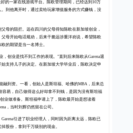
最好的一家在线游戏平台。陈欧管理期间，已经达到10万
人。到他离开时，通过卖给玩家增值服务的方式赚钱，没
父母的阻拦。远在四川的父母得知陈欧在新加坡创业，
，父母开始电话规劝，后来干脆远涉重洋劝说，希望陈欧
陈欧的期望是当一名博士。
创业是找不到工作的表现。”直到后来陈欧从Garena退
开始支持儿子的决定。在新加坡大学毕业后，陈欧决定申
融到资。一看，创始人是斯坦福、哈佛的MBA，后来总
比较容易，自己做得这么好却拿不到钱，是因为没有斯坦福
为创业做准备。斯坦福申请上了，陈欧最开始是想读着
rena，当时刘辉仍然留在公司。
rena引进了职业经理人，同时因为距离太远，陈欧已
他卖掉股份，拿到千万级别的现金。