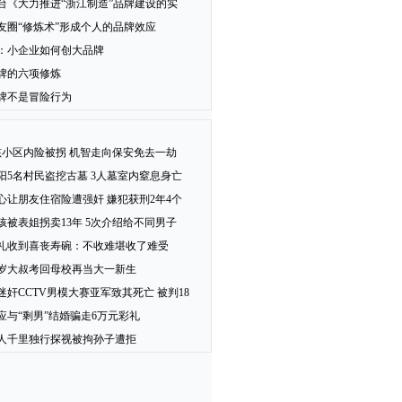
台《大力推进“浙江制造”品牌建设的实
友圈“修炼术”形成个人的品牌效应
：小企业如何创大品牌
牌的六项修炼
牌不是冒险行为
孩小区内险被拐 机智走向保安免去一劫
阳5名村民盗挖古墓 3人墓室内窒息身亡
心让朋友住宿险遭强奸 嫌犯获刑2年4个
女孩被表姐拐卖13年 5次介绍给不同男子
礼收到喜丧寿碗：不收难堪收了难受
2岁大叔考回母校再当大一新生
迷奸CCTV男模大赛亚军致其死亡 被判18
应与“剩男”结婚骗走6万元彩礼
人千里独行探视被拘孙子遭拒