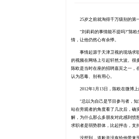
25岁之前就淘得千万级别的第一
“刘莉莉的事情能不提吗?”陈欧
情，让他仍然心有余悸。
事情起源于天津卫视的现场求职
的视频在网络上引起轩然大波。很
陈欧是当时在座的招聘嘉宾之一，在
认为恶毒、别有用心。
2012年1月13日，陈欧在微博
“总以为自己是节目参与者，知道
站在旁观者的角度看了几次后，确
解，为什么那么多朋友对此感到愤
求职者是弱势群体，比起抨击，支持
没想到，道歉并没有给他带来平