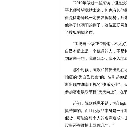
“2010年做过一些采访，但是
平老师希望我站出来，但也有其他
但是徐老师说一定要发挥优势，后
他举了张朝阳的例子，这位互联网
了搜狐的知名度。
“围绕自己做CEO营销，不太好
自己本质上是一个低调的人，不是
到后来一想，我是CEO，我不入地狱
那个时候，陈欧和韩庚出现在地
拍摄的“为自己代言”的广告引起8
断出现在湖南卫视的“快乐女生”、
参加著名娱乐节目“天天向上”，在节
起初，陈欧感觉不错，“挺Hig
挺苦恼的。而且化妆品本身是一个
假货，可能会对个人的名声造成冲击
没事还在微博上骂你几句。”