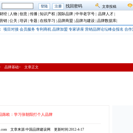
：
找回密码
文章投稿
财经
人物
创意
传播
知识产权
国际品牌
中华老字号
品牌人才
|
|
|
|
|
|
|
|
营销
公关
培训
专题
在线学习
品牌商盟
品牌与建设
品牌数据库
|
|
|
|
|
|
|
|
：
项目对接
会员服务
专利商机
品牌加盟
专家讲座
营销品牌论坛峰会报名
合作
习> 品牌基础> 文章正文
品陈欧：学习张朝阳打个人品牌
js.com 文章来源:中国品牌建设网 更新时间:2012-4-17