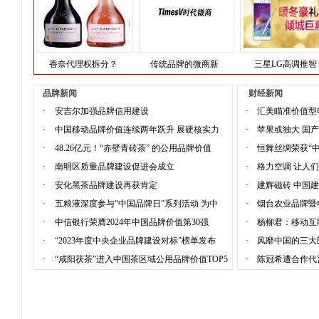
香奈代理权拆分？
传统品牌的微商新
三星LG高调推智
品牌新闻
财经新闻
·
安吉尔加强品牌信用建设
·
汇美瞄准价值型
·
中国移动品牌价值连续两年跃升 展硬核实力
·
苹果或独大 国
·
48.26亿元！“赤壁青砖茶” 的公用品牌价值
·
恒舞丝绸荣获“
·
南明区质量品牌建设促进会成立
·
格力空调 让人
·
安化黑茶品牌建设再获肯定
·
建辉磁砖 中国
·
五粮液深度参与“中国品牌日”系列活动 为中
·
烟台农业品牌暨
·
中信银行荣膺2024年中国品牌价值第30强
·
杨柳君：移动互
·
“2023年度中央企业品牌建设对标”榜单发布
·
风靡中国的三大
·
“咸阳茯茶”进入中国茶区域公用品牌价值TOP5
·
陈冠希遭合作代