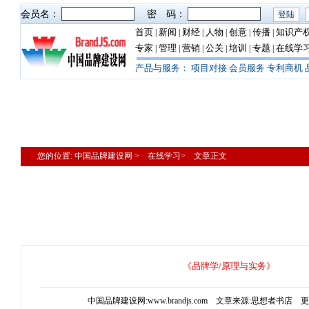
会员名：
密 码：
首页
新闻
财经
人物
创意
传播
知识产
|
|
|
|
|
|
专家
管理
营销
公关
培训
专题
在线学
|
|
|
|
|
|
产品与服务：
项目对接
会员服务
专利商机
您的位置: 中国品牌建设网 > 在线学习> 文章正文
《品牌学/原理与实务》
中国品牌建设网:www.brandjs.com 文章来源:思想者书店 更新时